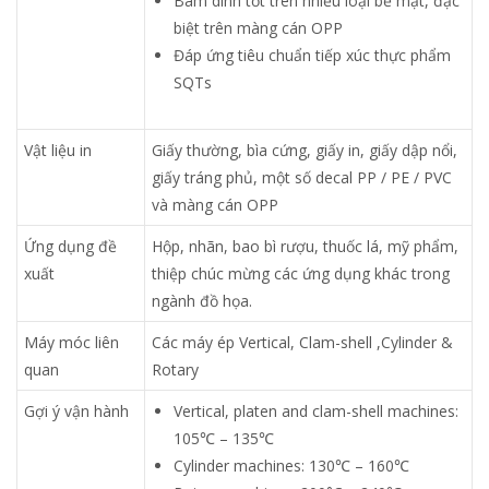
Bám dính tốt trên nhiều loại bề mặt, đặc
biệt trên màng cán OPP
Đáp ứng tiêu chuẩn tiếp xúc thực phẩm
SQTs
Vật liệu in
Giấy thường, bìa cứng, giấy in, giấy dập nổi,
giấy tráng phủ, một số decal PP / PE / PVC
và màng cán OPP
Ứng dụng đề
Hộp, nhãn, bao bì rượu, thuốc lá, mỹ phẩm,
xuất
thiệp chúc mừng các ứng dụng khác trong
ngành đồ họa.
Máy móc liên
Các máy ép Vertical, Clam-shell ,Cylinder &
quan
Rotary
Gợi ý vận hành
Vertical, platen and clam-shell machines:
105℃ – 135℃
Cylinder machines: 130℃ – 160℃