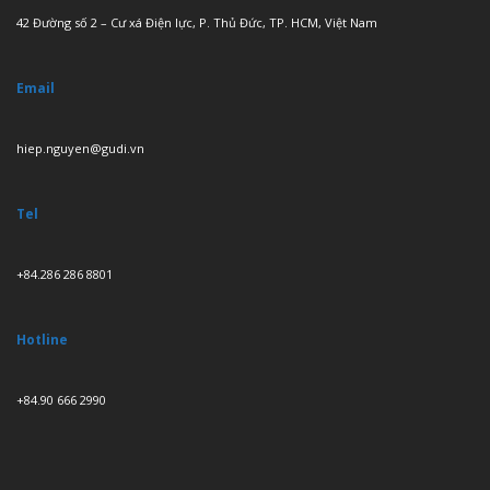
42 Đường số 2 – Cư xá Điện lực, P. Thủ Đức, TP. HCM, Việt Nam
Email
hiep.nguyen@gudi.vn
Tel
+84.286 286 8801
Hotline
+84.90 666 2990