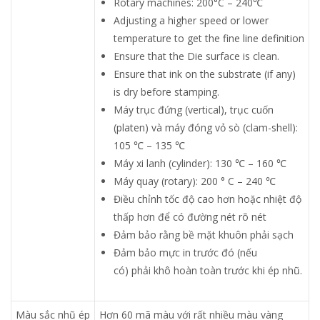
Rotary machines: 200°C – 240℃
Adjusting a higher speed or lower
temperature to get the fine line definition
Ensure that the Die surface is clean.
Ensure that ink on the substrate (if any)
is dry before stamping.
Máy trục đứng (vertical), trục cuốn
(platen) và máy đóng vỏ sò (clam-shell):
105 ℃ – 135 ℃
Máy xi lanh (cylinder): 130 ℃ – 160 ℃
Máy quay (rotary): 200 ° C – 240 ℃
Điều chỉnh tốc độ cao hơn hoặc nhiệt độ
thấp hơn để có đường nét rõ nét
Đảm bảo rằng bề mặt khuôn phải sạch
Đảm bảo mực in trước đó (nếu
có) phải khô hoàn toàn trước khi ép nhũ.
Màu sắc nhũ ép
Hơn 60 mã màu với rất nhiều màu vàng