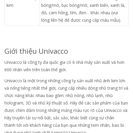
kim
bóng/mờ, bạc bóng/mờ, xanh biển, xanh là,
đỏ, cam hồng, tím, đen… khác nhau (vui
lòng liên hệ để được cung cấp màu mẫu).
Giới thiệu Univacco
Univacco là công ty đa quốc gia có 6 nhà máy sản xuất và hơn
600 nhân viên trên toàn thế giới.
Univacco là một trong những công ty sản xuất nhũ ánh kim lớn
và nổng tiếng nhất thế giới, cung cấp nhiều dòng nhũ trang trí và
chức năng khác nhau bao gồm: nhũ nóng, nhũ lạnh, nhũ
hologram, 3D và nhũ kỹ thuật số. Hãy để các sản phẩm của bạn
được chìm đắm trong những mảng màu rực rõ của Univacco và
hãy truyền tải sự nổi bật, sắc sảo, khác biệt cùng sự chân
thành tới với khách hàng của bạn qua những tem nhãn, bao bì
ứng dụng nhũ lạnh chất lượng từ Univacco.