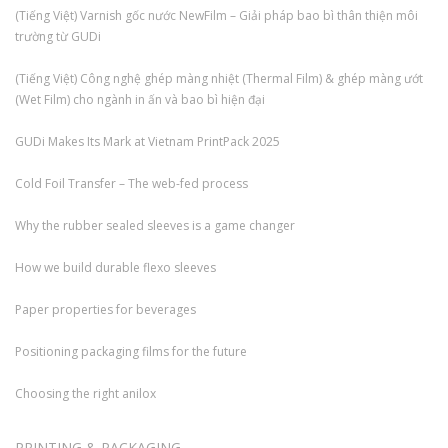
(Tiếng Việt) Varnish gốc nước NewFilm – Giải pháp bao bì thân thiện môi
trường từ GUDi
(Tiếng Việt) Công nghệ ghép màng nhiệt (Thermal Film) & ghép màng ướt
(Wet Film) cho ngành in ấn và bao bì hiện đại
GUDi Makes Its Mark at Vietnam PrintPack 2025
Cold Foil Transfer – The web-fed process
Why the rubber sealed sleeves is a game changer
How we build durable flexo sleeves
Paper properties for beverages
Positioning packaging films for the future
Choosing the right anilox
PRINTING & PACKAGING