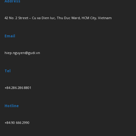
Address
42 No. 2 Street – Cu xa Dien luc, Thu Duc Ward, HCM City, Vietnam
Email
hiep.nguyen@gudi.vn
Tel
+84.286 286 8801
Hotline
+84.90 666 2990